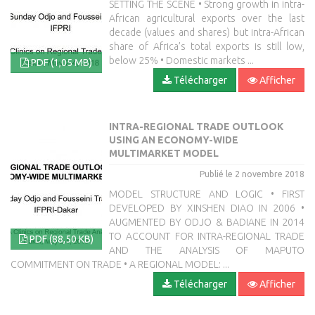
SETTING THE SCENE • Strong growth in intra-
African agricultural exports over the last
decade (values and shares) but intra-African
share of Africa’s total exports is still low,
below 25% • Domestic markets ...
PDF (1,05 MB)
Télécharger
Afficher
INTRA-REGIONAL TRADE OUTLOOK
USING AN ECONOMY-WIDE
MULTIMARKET MODEL
Publié le 2 novembre 2018
MODEL STRUCTURE AND LOGIC • FIRST
DEVELOPED BY XINSHEN DIAO IN 2006 •
AUGMENTED BY ODJO & BADIANE IN 2014
TO ACCOUNT FOR INTRA-REGIONAL TRADE
PDF (88,50 KB)
AND THE ANALYSIS OF MAPUTO
COMMITMENT ON TRADE • A REGIONAL MODEL: ...
Télécharger
Afficher