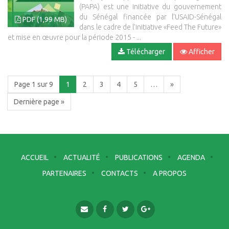
(PAPA) est une initiative du gouvernement
du Sénégal financée par l’USAID-Sénégal
PDF (1,99 MB)
dans le cadre de l’initiative «Feed The Future»
et mise en œuvre pour la période 2015 - ...
Télécharger
Afficher
Page 1 sur 9
1
2
3
4
5
…
»
Dernière page »
ACCUEIL
ACTUALITÉ
PUBLICATIONS
AGENDA
PARTENAIRES
CONTACTS
A PROPOS