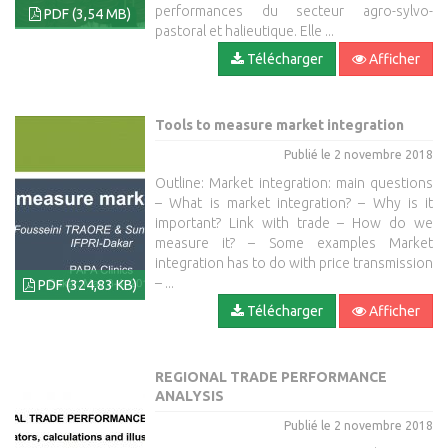
performances du secteur agro-sylvo-
PDF (3,54 MB)
pastoral et halieutique. Elle ...
Télécharger
Afficher
Tools to measure market integration
Publié le 2 novembre 2018
Outline: Market integration: main questions
– What is market integration? – Why is it
important? Link with trade – How do we
measure it? – Some examples Market
integration has to do with price transmission
– ...
PDF (324,83 KB)
Télécharger
Afficher
REGIONAL TRADE PERFORMANCE
ANALYSIS
Publié le 2 novembre 2018