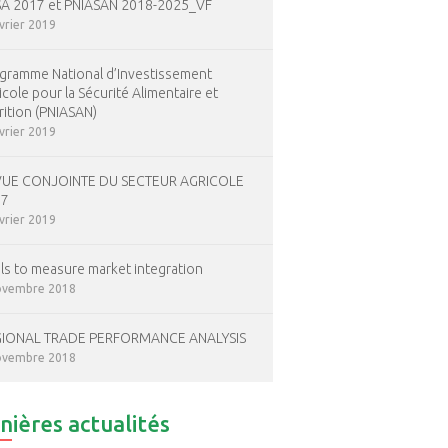
A 2017 et PNIASAN 2018-2025_VF
vrier 2019
gramme National d’Investissement
icole pour la Sécurité Alimentaire et
rition (PNIASAN)
vrier 2019
UE CONJOINTE DU SECTEUR AGRICOLE
17
vrier 2019
ls to measure market integration
ovembre 2018
IONAL TRADE PERFORMANCE ANALYSIS
ovembre 2018
nières actualités