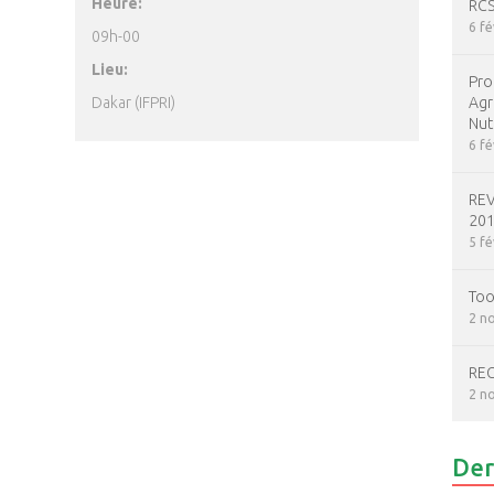
Heure:
RCS
6 fé
09h-00
Lieu:
Pro
Dakar (IFPRI)
Agr
Nut
6 fé
REV
20
5 fé
Too
2 n
REG
2 n
Der