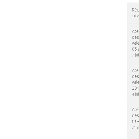
Réun
10 
Ate
des
val
05 
7 ju
Ate
des
val
201
4 ju
Ate
des
riz
31 