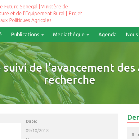
e Future Senegal |Ministère de
lture et de l'Equipement Rural | Projet
 aux Politiques Agricoles
é
Publications
Mediathéque
Agenda
Nous 
suivi de l’avancement des 
recherche
Der
Publié le 7 octobre 2018
Date:
09/10/2018
Rap