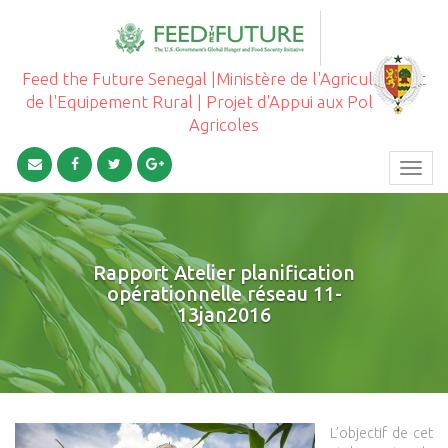
Feed the Future Senegal |Ministère de l'Agriculture et
de l'Equipement Rural | Projet d'Appui aux Politiques
Agricoles
Toggl
navig
Rapport Atelier planification
opérationnelle réseau 11-
13jan2016
L’objectif de cet