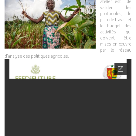
atelier est de
valider les
protocoles, le
plan de travail et
le budget des
activités qui
doivent être
mises en œuvre
par le réseau
d’analyse des politiques agricoles.