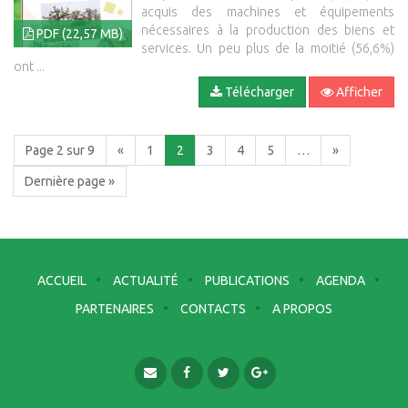
acquis des machines et équipements
nécessaires à la production des biens et
PDF (22,57 MB)
services. Un peu plus de la moitié (56,6%)
ont ...
Télécharger
Afficher
Page 2 sur 9
«
1
2
3
4
5
…
»
Dernière page »
ACCUEIL
ACTUALITÉ
PUBLICATIONS
AGENDA
PARTENAIRES
CONTACTS
A PROPOS